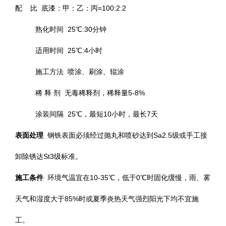
配 比 底漆：甲：乙：丙=100:2:2
熟化时间 25℃:30分钟
适用时间 25℃:4小时
施工方法 喷涂、刷涂、辊涂
稀 释 剂 无毒稀释剂，稀释量5-8%
涂装间隔 25℃，最短10小时，最长7天
表面处理
钢铁表面必须经过抛丸和喷砂达到Sa2.5级或手工接
卸除锈达St3级标准。
施工条件
环境气温宜在10-35℃，低于0℃时固化缓慢，雨、雾
天气和湿度大于85%时或夏季炎热天气强烈阳光下均不宜施
工。