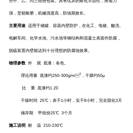
分甲、乙、丙三组份包装。具有优异的耐化学品性，附着力
强，坚韧耐磨，机械强度高，防蚀期效长。
主要用途
适用于储罐、容器内壁防护，在化工、电镀、酸洗、
电解车间、化学水池、污水池等钢结构和混凝土表面作防腐，
脱硫装置内壁能达到十分理想的防腐蚀效果。
物理参数
外 观 底漆：各色。
2
理论用量 底漆约250-300g/m
，干膜约50μ
比 重 底漆约1.20
干燥时间 25℃：表干1小时，实干8小时，完全固化3天
储存期 甲组份25℃ 3个月
施工说明
耐 温 210-230℃